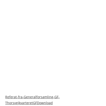
Referat-fra-Generalforsamling-GF-
ThorsvejkvarteretGF
Download