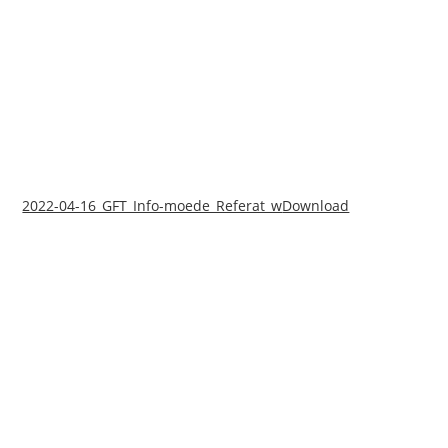
2022-04-16_GFT_Info-moede_Referat_w
Download