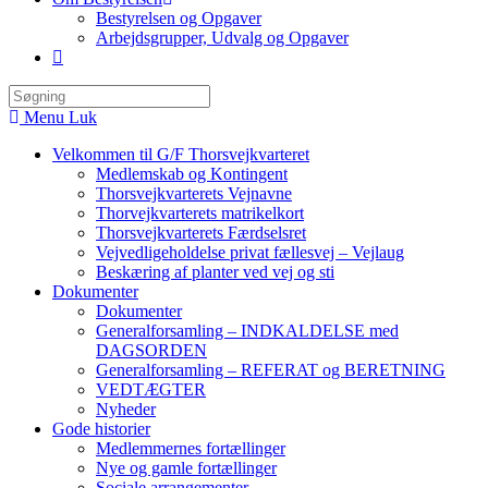
Bestyrelsen og Opgaver
Arbejdsgrupper, Udvalg og Opgaver
Toggle
website
search
Menu
Luk
Velkommen til G/F Thorsvejkvarteret
Medlemskab og Kontingent
Thorsvejkvarterets Vejnavne
Thorvejkvarterets matrikelkort
Thorsvejkvarterets Færdselsret
Vejvedligeholdelse privat fællesvej – Vejlaug
Beskæring af planter ved vej og sti
Dokumenter
Dokumenter
Generalforsamling – INDKALDELSE med
DAGSORDEN
Generalforsamling – REFERAT og BERETNING
VEDTÆGTER
Nyheder
Gode historier
Medlemmernes fortællinger
Nye og gamle fortællinger
Sociale arrangementer