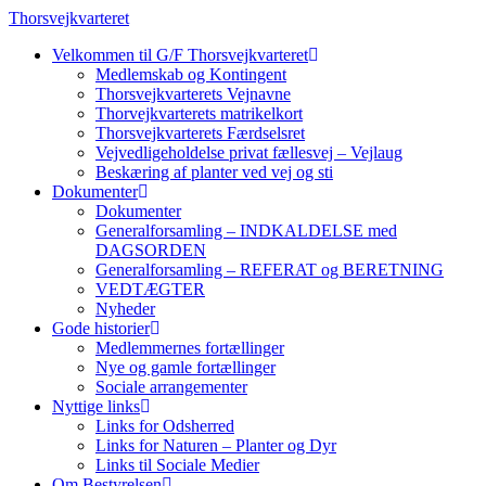
Skip
Thorsvejkvarteret
to
Velkommen til G/F Thorsvejkvarteret
content
Medlemskab og Kontingent
Thorsvejkvarterets Vejnavne
Thorvejkvarterets matrikelkort
Thorsvejkvarterets Færdselsret
Vejvedligeholdelse privat fællesvej – Vejlaug
Beskæring af planter ved vej og sti
Dokumenter
Dokumenter
Generalforsamling – INDKALDELSE med
DAGSORDEN
Generalforsamling – REFERAT og BERETNING
VEDTÆGTER
Nyheder
Gode historier
Medlemmernes fortællinger
Nye og gamle fortællinger
Sociale arrangementer
Nyttige links
Links for Odsherred
Links for Naturen – Planter og Dyr
Links til Sociale Medier
Om Bestyrelsen